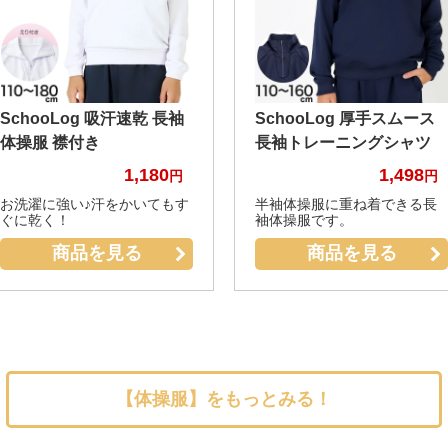
SchooLog 吸汗速乾 長袖
SchooLog 厚手スムース
体操服 襟付き
長袖トレーニングシャツ
1,180
1,498
お洗濯に強い♪汗をかいてもす
半袖体操服に重ね着できる長
ぐに乾く！
袖体操服です。
商品を見る
商品を見る
【体操服】をもっとみる！