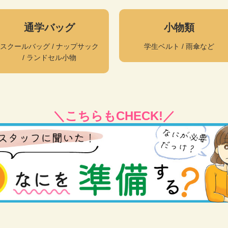
通学バッグ
小物類
スクールバッグ / ナップサック
学生ベルト / 雨傘など
/ ランドセル小物
＼こちらもCHECK!／