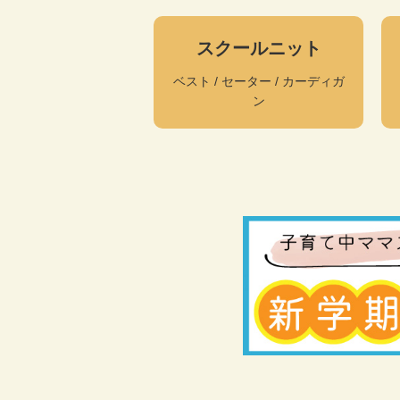
スクールニット
ベスト / セーター / カーディガ
ン