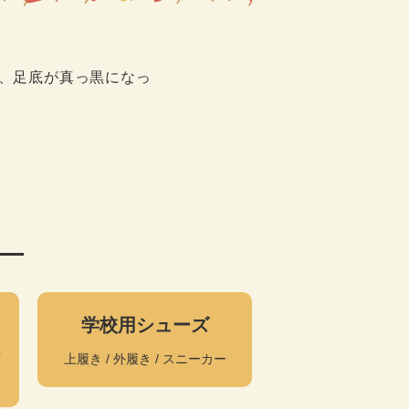
、足底が真っ黒になっ
学校用シューズ
下
上履き / 外履き / スニーカー