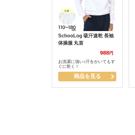
SchooLog 吸汗速乾 長袖
体操服 丸首
988
お洗濯に強い♪汗をかいてもす
ぐに乾く！
商品を見る